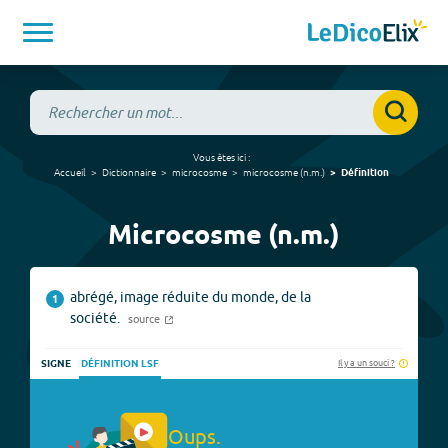
Vous êtes ici :
Accueil
Dictionnaire
microcosme
microcosme
(
n.m.
)
Définition
Microcosme (n.m.)
abrégé, image réduite du monde, de la
1
société.
source
Il y a un souci ?
SIGNE
DÉFINITION LSF
Oups.