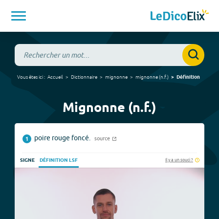
Vous êtes ici :
Accueil
Dictionnaire
mignonne
mignonne
(
n.f.
)
Définition
Mignonne (n.f.)
poire rouge foncé.
source
1
Il y a un souci ?
SIGNE
DÉFINITION LSF