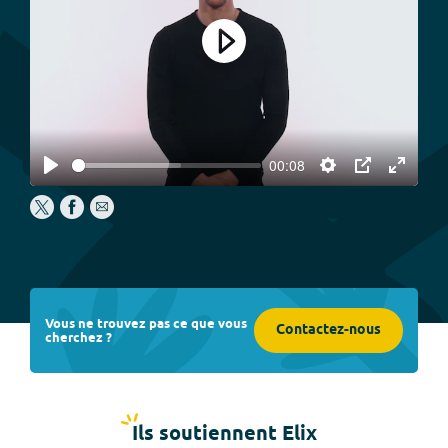
Play
00:08
Play
Settings
PIP
Enter
fullscree
Vous ne trouvez pas ce que vous
Contactez-nous
cherchez ?
Ils soutiennent Elix