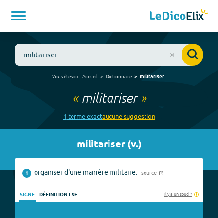
Vous êtes ici :
Accueil
Dictionnaire
militariser
«
militariser
»
1
terme
exact
aucune
suggestion
militariser
(
v.
)
organiser d'une manière militaire.
source
1
Il y a un souci ?
SIGNE
DÉFINITION LSF