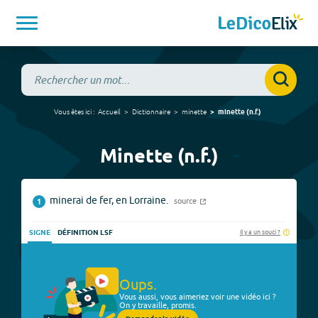
Vous êtes ici :
Accueil
Dictionnaire
minette
minette
(
n.f.
)
Minette (n.f.)
minerai de fer, en Lorraine.
source
1
Il y a un souci ?
SIGNE
DÉFINITION LSF
Oups.
Vous aussi, vous aimeriez voir une vidéo ici ?
On y travaille, promis.