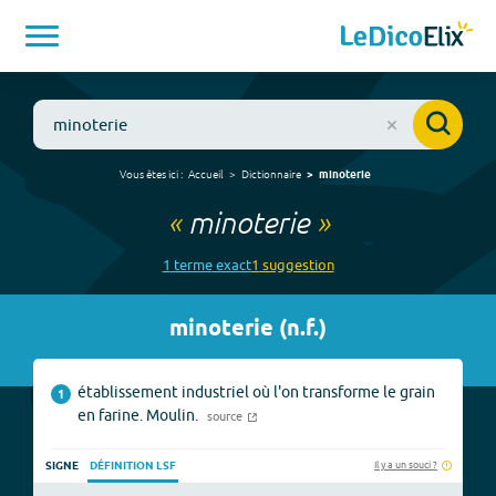
Vous êtes ici :
Accueil
Dictionnaire
minoterie
«
minoterie
»
1
terme
exact
1
suggestion
minoterie
(
n.f.
)
établissement industriel où l'on transforme le grain
1
en farine. Moulin.
source
Il y a un souci ?
SIGNE
DÉFINITION LSF