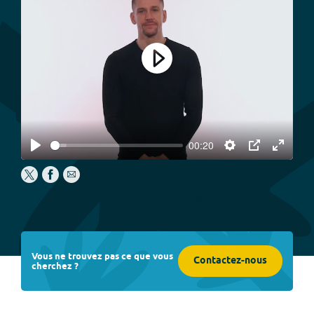
Play
00:20
Play
Settings
PIP
Enter
fullscree
Vous ne trouvez pas ce que vous
Contactez-nous
cherchez ?