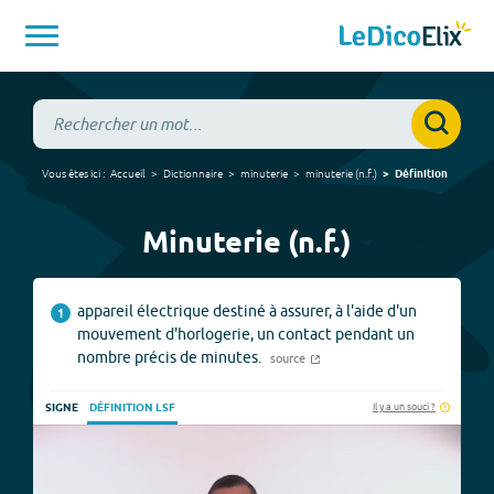
Vous êtes ici :
Accueil
Dictionnaire
minuterie
minuterie
(
n.f.
)
Définition
Minuterie (n.f.)
appareil électrique destiné à assurer, à l'aide d'un
1
mouvement d'horlogerie, un contact pendant un
nombre précis de minutes.
source
Il y a un souci ?
SIGNE
DÉFINITION LSF