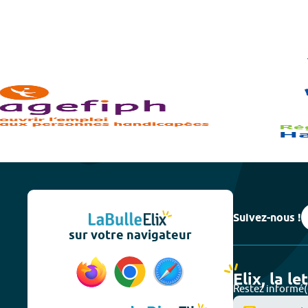
Suivez-nous !
sur votre navigateur
Elix, la le
Restez informé(