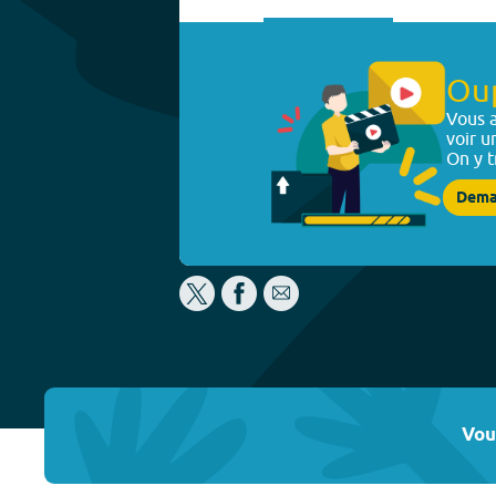
Ou
Vous a
voir u
On y t
Dema
Vou