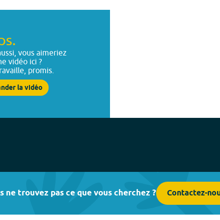
ps.
ussi, vous aimeriez
ne vidéo ici ?
ravaille, promis.
nder la vidéo
s ne trouvez pas ce que vous cherchez ?
Contactez-no