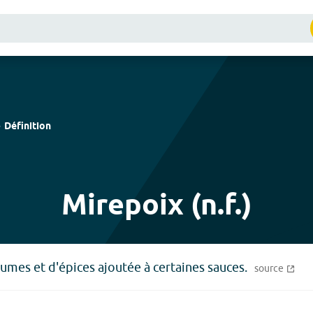
Définition
Mirepoix (n.f.)
umes et d'épices ajoutée à certaines sauces.
source