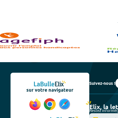
Suivez-nous !
sur votre navigateur
Elix, la le
Restez informé(