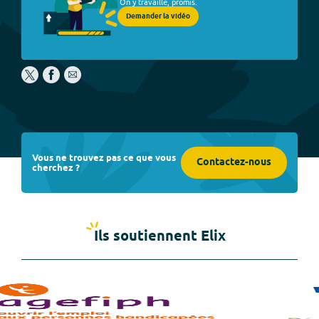
On y travaille, promis.
Demander la vidéo
Vous ne trouvez pas ce que vous
Contactez-nous
cherchez ?
Ils soutiennent Elix