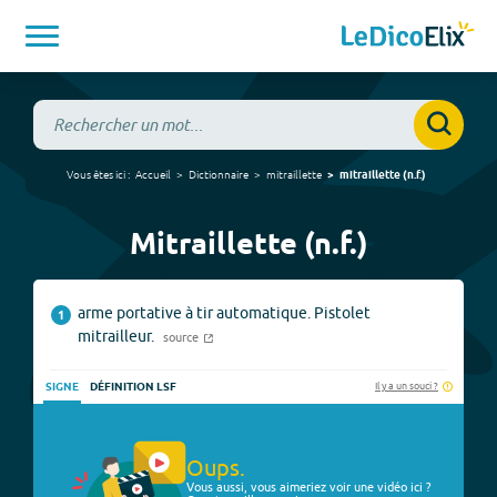
Vous êtes ici :
Accueil
Dictionnaire
mitraillette
mitraillette
(
n.f.
)
Mitraillette (n.f.)
arme portative à tir automatique. Pistolet
1
mitrailleur.
source
Il y a un souci ?
SIGNE
DÉFINITION LSF
Oups.
Vous aussi, vous aimeriez voir une vidéo ici ?