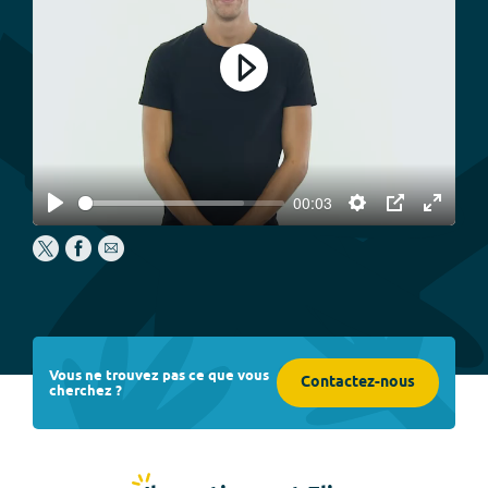
Play
00:03
Play
Settings
PIP
Enter
fullscree
Vous ne trouvez pas ce que vous
Contactez-nous
cherchez ?