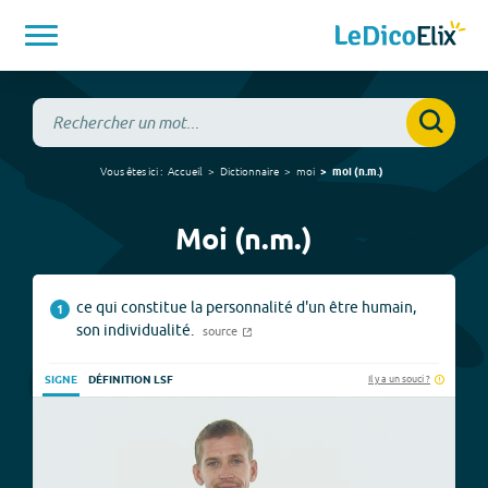
Vous êtes ici :
Accueil
Dictionnaire
moi
moi
(
n.m.
)
Moi (n.m.)
ce qui constitue la personnalité d'un être humain,
1
son individualité.
source
Il y a un souci ?
SIGNE
DÉFINITION LSF