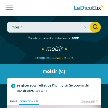
Vous êtes ici :
Accueil
Dictionnaire
moisir
«
moisir
»
1
terme
exact
3
suggestion
s
moisir
(
v.
)
se gâter sous l'effet de l'humidité. Se couvrir de
1
moisissure.
source
Il y a un souci ?
SIGNE
DÉFINITION LSF