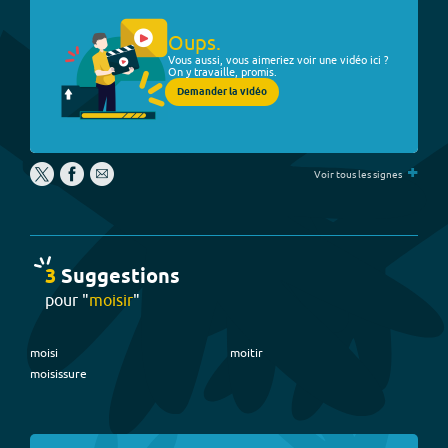
Oups.
Vous aussi, vous aimeriez voir une vidéo ici ?
On y travaille, promis.
Demander la vidéo
+
Voir tous les signes
3
Suggestion
s
pour "
moisir
"
moisi
moitir
moisissure