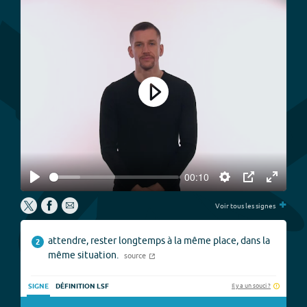
Play
00:10
Play
Settings
PIP
Enter
+
fullscree
Voir tous les signes
attendre, rester longtemps à la même place, dans la
2
même situation.
source
Il y a un souci ?
SIGNE
DÉFINITION LSF