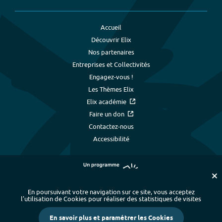
Accueil
Découvrir Elix
Nos partenaires
Entreprises et Collectivités
Engagez-vous !
Les Thèmes Elix
Elix académie
Faire un don
Contactez-nous
Accessibilité
En poursuivant votre navigation sur ce site, vous acceptez
l’utilisation de Cookies pour réaliser des statistiques de visites
Plan du site
-
Index alphabétique
-
En savoir plus et paramétrer les Cookies
Mentions légales et données personnelles
-
Paramétrer les cookies
-