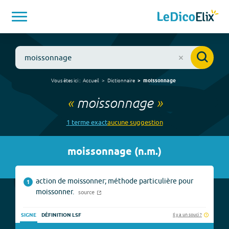
Vous êtes ici :
Accueil
Dictionnaire
moissonnage
«
moissonnage
»
1
terme
exact
aucune
suggestion
moissonnage
(
n.m.
)
action de moissonner; méthode particulière pour
1
moissonner.
source
Il y a un souci ?
SIGNE
DÉFINITION LSF