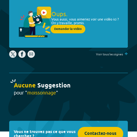
Oups.
Vous aussi, vous aimeriez voir une vidéo ici ?
On y travaille, promis.
Demander la vidéo
+
Voir tous les signes
Aucune
Suggestion
pour "
moissonnage
"
Vous ne trouvez pas ce que vous
Contactez-nous
cherchez ?