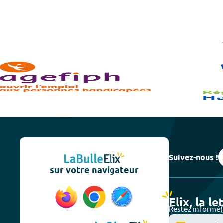
Suivez-nous !
sur votre navigateur
Elix, la le
Restez informé(