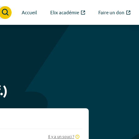
Accueil
Elix académie
Faire un don
.)
Il y a un souci ?