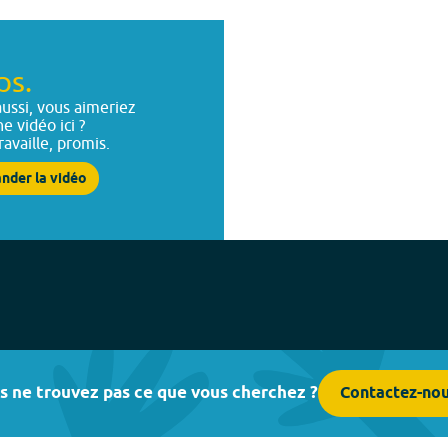
ps.
ussi, vous aimeriez
ne vidéo ici ?
ravaille, promis.
nder la vidéo
s ne trouvez pas ce que vous cherchez ?
Contactez-no