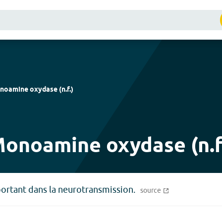
noamine oxydase
(
n.f.
)
onoamine oxydase (n.f
ortant dans la neurotransmission.
source