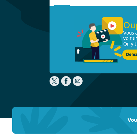
Ou
Vous a
voir u
On y t
Dema
Vou