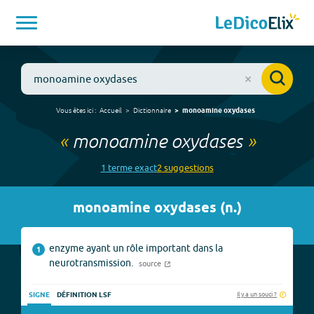
Vous êtes ici :
Accueil
Dictionnaire
monoamine oxydases
«
monoamine oxydases
»
1
terme
exact
2
suggestion
s
monoamine oxydases
(
n.
)
enzyme ayant un rôle important dans la
1
neurotransmission.
source
Il y a un souci ?
SIGNE
DÉFINITION LSF