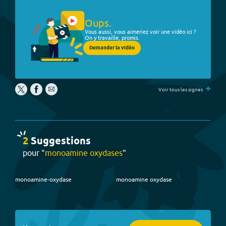
Oups.
Vous aussi, vous aimeriez voir une vidéo ici ?
On y travaille, promis.
Demander la vidéo
+
Voir tous les signes
2
Suggestion
s
pour "
monoamine oxydases
"
monoamine-oxydase
monoamine oxydase