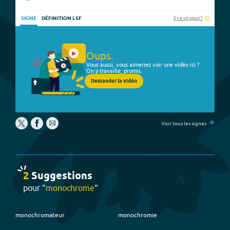
Il y a un souci ?
SIGNE
DÉFINITION LSF
Oups.
Vous aussi, vous aimeriez voir une vidéo ici ?
On y travaille, promis.
Demander la vidéo
+
Voir tous les signes
2
Suggestion
s
pour "
monochrome
"
monochromateur
monochromie