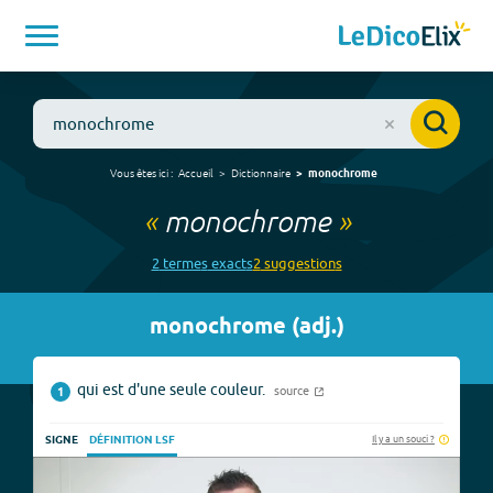
Vous êtes ici :
Accueil
Dictionnaire
monochrome
«
monochrome
»
2
terme
s
exact
s
2
suggestion
s
monochrome
(
adj.
)
qui est d'une seule couleur.
source
1
Il y a un souci ?
SIGNE
DÉFINITION LSF