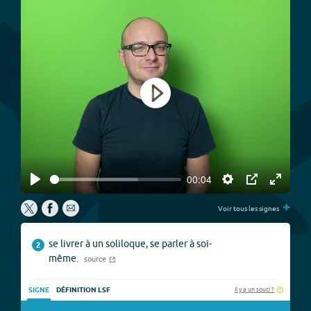
Play
00:04
Play
Settings
PIP
Enter
+
fullscree
Voir tous les signes
se livrer à un soliloque, se parler à soi-
2
même.
source
Il y a un souci ?
SIGNE
DÉFINITION LSF