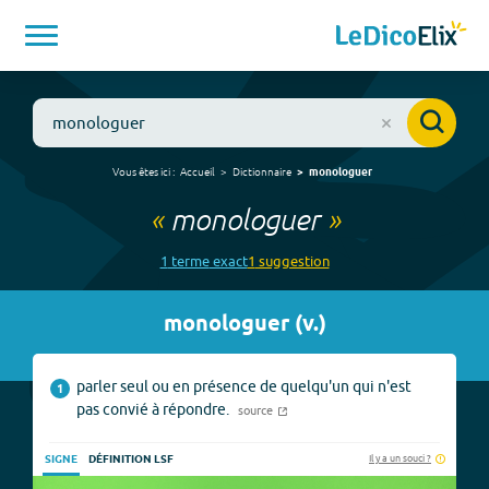
Vous êtes ici :
Accueil
Dictionnaire
monologuer
«
monologuer
»
1
terme
exact
1
suggestion
monologuer
(
v.
)
parler seul ou en présence de quelqu'un qui n'est
1
pas convié à répondre.
source
Il y a un souci ?
SIGNE
DÉFINITION LSF