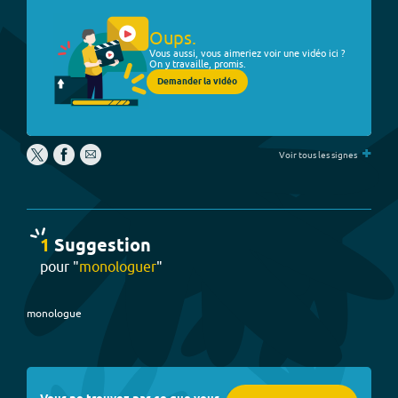
Oups.
Vous aussi, vous aimeriez voir une vidéo ici ?
On y travaille, promis.
Demander la vidéo
+
Voir tous les signes
1
Suggestion
pour "
monologuer
"
monologue