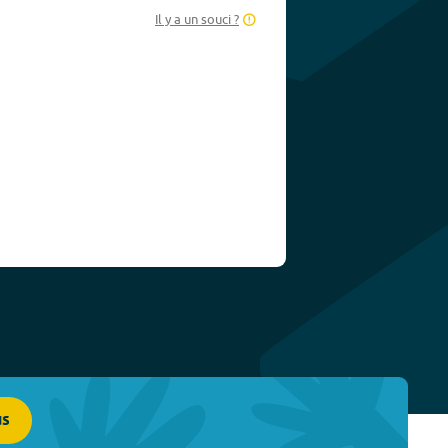
Il y a un souci ?
us