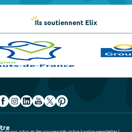
Ils soutiennent Elix
ttre
e) de nos actus et des nouveautés grâce à notre newsletter !