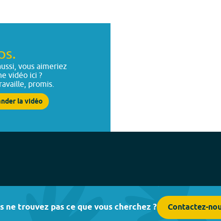
ps.
ussi, vous aimeriez
ne vidéo ici ?
ravaille, promis.
nder la vidéo
s ne trouvez pas ce que vous cherchez ?
Contactez-no