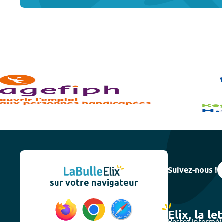
Suivez-nous !
sur votre navigateur
Elix, la le
Restez informé(