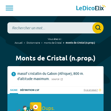
Vous êtes ici :
Accueil
Dictionnaire
monts de Cristal
monts de Cristal
(
n.prop.
)
Monts de Cristal (n.prop.)
massif cristallin du Gabon (Afrique); 800 m.
1
d'altitude maximum.
source
Il y a un souci ?
SIGNE
DÉFINITION LSF
Oups.