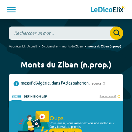
Vous êtes ici :
Accueil
Dictionnaire
monts du Ziban
monts du Ziban
(
n.prop.
)
Monts du Ziban (n.prop.)
massif d'Algérie, dans l'Atlas saharien.
source
1
Il y a un souci ?
SIGNE
DÉFINITION LSF
Oups.
Vous aussi, vous aimeriez voir une vidéo ici ?
On y travaille, promis.