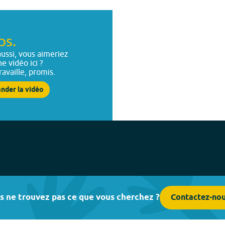
ps.
ussi, vous aimeriez
ne vidéo ici ?
ravaille, promis.
nder la vidéo
s ne trouvez pas ce que vous cherchez ?
Contactez-no