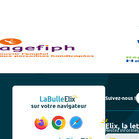
Suivez-nous !
sur votre navigateur
Elix, la le
Restez informé(