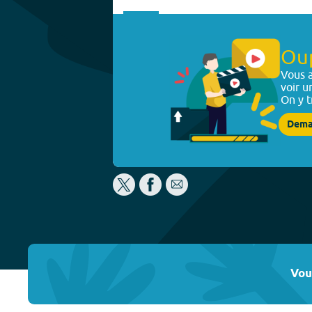
Ou
Vous a
voir u
On y t
Dema
Vou