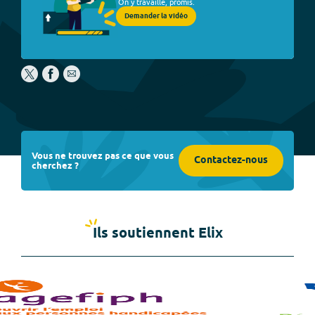
On y travaille, promis.
Demander la vidéo
Vous ne trouvez pas ce que vous
Contactez-nous
cherchez ?
Ils soutiennent Elix