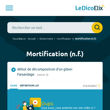
Vous êtes ici :
Accueil
Dictionnaire
mortification
mortification
(
n.f.
)
Mortification (n.f.)
début de décomposition d'un gibier.
4
Faisandage.
source
Il y a un souci ?
SIGNE
DÉFINITION LSF
Oups.
Vous aussi, vous aimeriez voir une vidéo ici ?