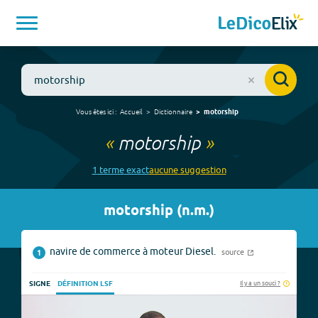
Vous êtes ici :
Accueil
Dictionnaire
motorship
«
motorship
»
1
terme
exact
aucune
suggestion
motorship
(
n.m.
)
navire de commerce à moteur Diesel.
source
1
Il y a un souci ?
SIGNE
DÉFINITION LSF