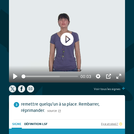
Play
00:03
Play
Settings
PIP
Enter
+
fullscree
Voir tous les signes
remettre quelqu'un à sa place. Rembarrer,
3
réprimander.
source
Il y a un souci ?
SIGNE
DÉFINITION LSF