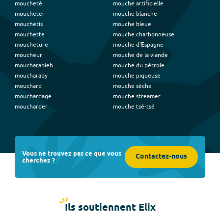
moucheté
mouche artificielle
moucheter
mouche blanche
mouchetis
mouche bleue
mouchette
mouche charbonneuse
moucheture
mouche d'Espagne
moucheur
mouche de la viande
moucharabieh
mouche du pétrole
moucharaby
mouche piqueuse
mouchard
mouche sèche
mouchardage
mouche streamer
moucharder
mouche tsé-tsé
Vous ne trouvez pas ce que vous
Contactez-nous
cherchez ?
Ils soutiennent Elix