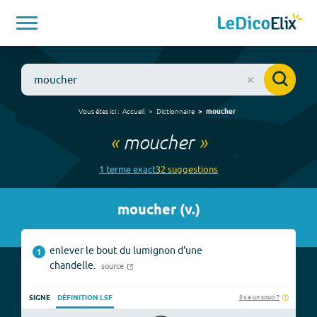
Vous êtes ici :
Accueil
Dictionnaire
moucher
«
moucher
»
1
terme
exact
32
suggestion
s
moucher
(
v.
)
enlever le bout du lumignon d'une
1
chandelle.
source
Il y a un souci ?
SIGNE
DÉFINITION LSF