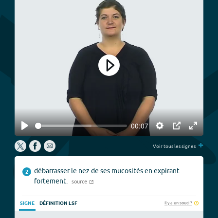
Play
00:07
Play
Settings
PIP
Enter
+
fullscree
Voir tous les signes
débarrasser le nez de ses mucosités en expirant
2
fortement.
source
Il y a un souci ?
SIGNE
DÉFINITION LSF