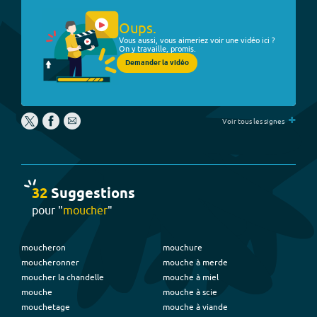
Oups.
Vous aussi, vous aimeriez voir une vidéo ici ?
On y travaille, promis.
Demander la vidéo
+
Voir tous les signes
32
Suggestion
s
pour "
moucher
"
moucheron
mouchure
moucheronner
mouche à merde
moucher la chandelle
mouche à miel
mouche
mouche à scie
mouchetage
mouche à viande