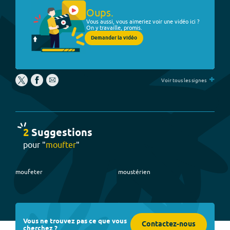
Oups.
Vous aussi, vous aimeriez voir une vidéo ici ?
On y travaille, promis.
Demander la vidéo
+
Voir tous les signes
2
Suggestion
s
pour "
moufter
"
moufeter
moustérien
Vous ne trouvez pas ce que vous
Contactez-nous
cherchez ?