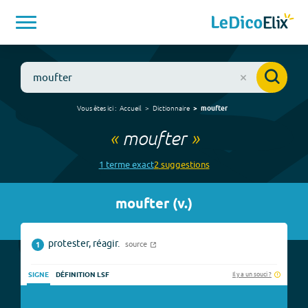
Vous êtes ici :
Accueil
Dictionnaire
moufter
«
moufter
»
1
terme
exact
2
suggestion
s
moufter
(
v.
)
protester, réagir.
source
1
Il y a un souci ?
SIGNE
DÉFINITION LSF