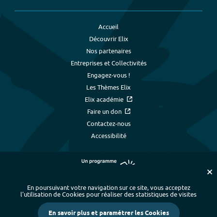
Accueil
Découvrir Elix
Nos partenaires
Entreprises et Collectivités
Engagez-vous !
Les Thèmes Elix
Elix académie
Faire un don
Contactez-nous
Accessibilité
En poursuivant votre navigation sur ce site, vous acceptez
l’utilisation de Cookies pour réaliser des statistiques de visites
Plan du site
-
Index alphabétique
-
En savoir plus et paramétrer les Cookies
Mentions légales et données personnelles
-
Paramétrer les cookies
-