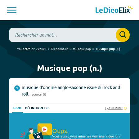
Vous êtes ici :
Accueil
Dictionnaire
musique pop
musique pop
(
n.
)
Musique pop (n.)
musique d'origine anglo-saxonne issue du rock and
1
roll.
source
Il y a un souci ?
SIGNE
DÉFINITION LSF
Oups.
Vous aussi, vous aimeriez voir une vidéo ici ?