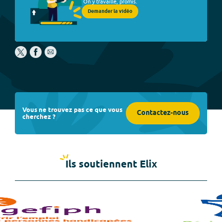
On y travaille, promis.
Demander la vidéo
Vous ne trouvez pas ce que vous
Contactez-nous
cherchez ?
Ils soutiennent Elix