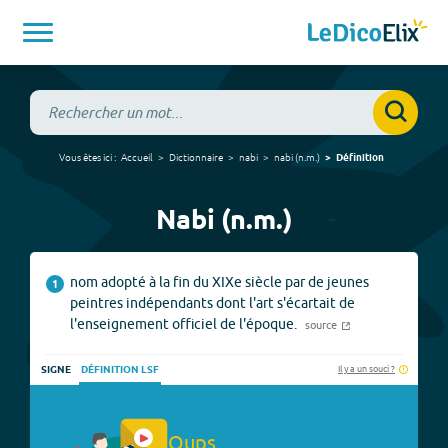
Vous êtes ici :
Accueil
Dictionnaire
nabi
nabi
(
n.m.
)
Définition
Nabi (n.m.)
nom adopté à la fin du XIXe siècle par de jeunes
1
peintres indépendants dont l'art s'écartait de
l'enseignement officiel de l'époque.
source
Il y a un souci ?
SIGNE
DÉFINITION LSF
Oups.