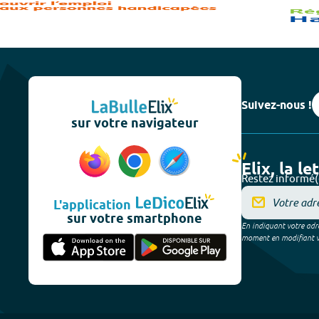
Suivez-nous !
sur votre navigateur
Elix, la le
Restez informé(
L'application
sur votre smartphone
En indiquant votre adre
moment en modifiant vos