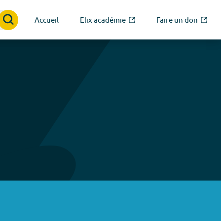
Accueil
Elix académie
Faire un don