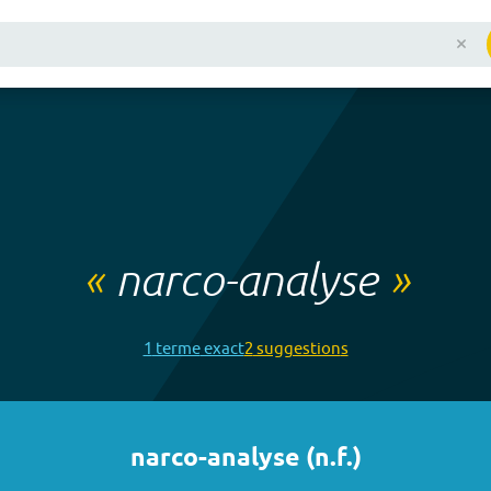
«
narco-analyse
»
1
terme
exact
2
suggestion
s
narco-analyse
(
n.f.
)