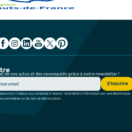
ttre
e) de nos actus et des nouveautés grâce à notre newsletter !
S'inscrire
sse e-mail ci-dessus vous consentez à recevoir notre lettre d’information par voie électronique.
 paramètres via les liens de désinscription.