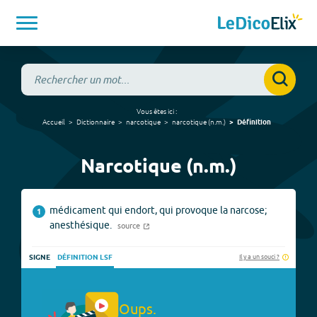
Vous êtes ici :
Accueil
Dictionnaire
narcotique
narcotique
(
n.m.
)
Définition
Narcotique (n.m.)
médicament qui endort, qui provoque la narcose;
1
anesthésique.
source
Il y a un souci ?
SIGNE
DÉFINITION LSF
Oups.