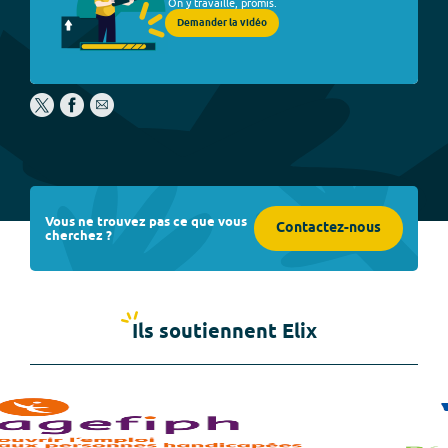
On y travaille, promis.
Demander la vidéo
Vous ne trouvez pas ce que vous
Contactez-nous
cherchez ?
Ils soutiennent Elix