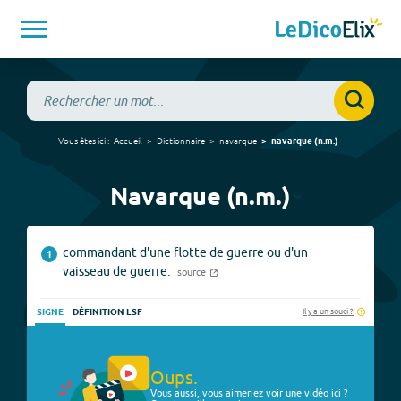
Vous êtes ici :
Accueil
Dictionnaire
navarque
navarque
(
n.m.
)
Navarque (n.m.)
commandant d'une flotte de guerre ou d'un
1
vaisseau de guerre.
source
Il y a un souci ?
SIGNE
DÉFINITION LSF
Oups.
Vous aussi, vous aimeriez voir une vidéo ici ?