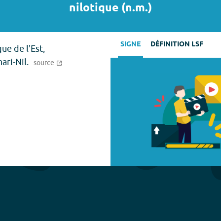
nilotique
(
n.m.
)
SIGNE
DÉFINITION LSF
ue de l'Est,
ari-Nil.
source