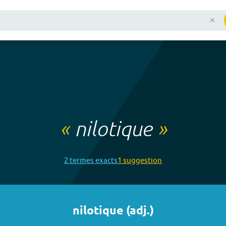
«
nilotique
»
2
terme
s
exact
s
1
suggestion
nilotique
(
adj.
)