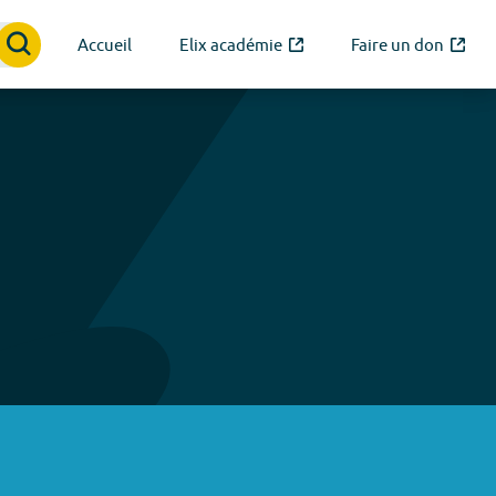
Accueil
Elix académie
Faire un don