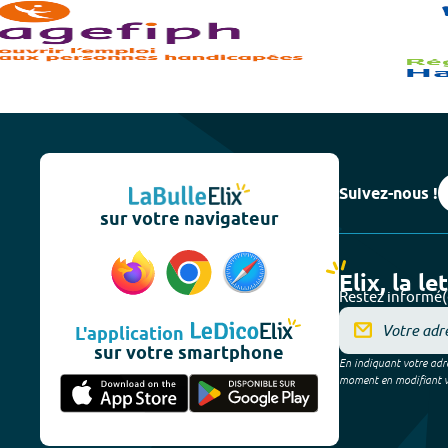
Suivez-nous !
sur votre navigateur
Elix, la le
Restez informé(
L'application
sur votre smartphone
En indiquant votre adre
moment en modifiant vos