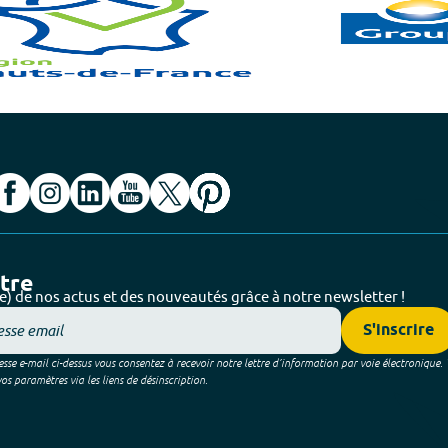
ttre
e) de nos actus et des nouveautés grâce à notre newsletter !
S'inscrire
sse e-mail ci-dessus vous consentez à recevoir notre lettre d’information par voie électronique.
 paramètres via les liens de désinscription.