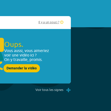
Il y a un souci ?
Oups.
Vous aussi, vous aimeriez
voir une vidéo ici ?
On y travaille, promis.
Demander la vidéo
+
Voir tous les signes