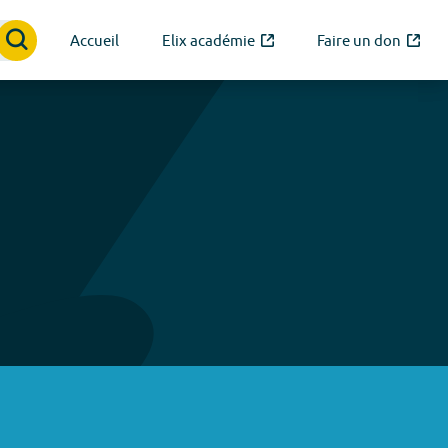
Accueil
Elix académie
Faire un don