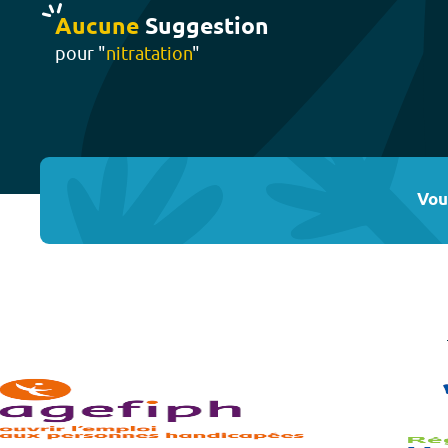
Aucune
Suggestion
pour "
nitratation
"
Vou