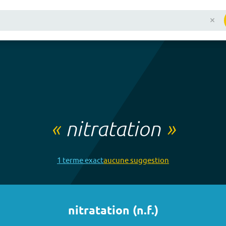
«
nitratation
»
1
terme
exact
aucune
suggestion
nitratation
(
n.f.
)