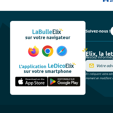
Suivez-nous !
sur votre navigateur
Elix, la le
Restez informé(
L'application
sur votre smartphone
En indiquant votre adre
moment en modifiant vos