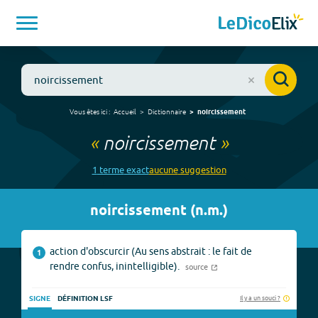
Vous êtes ici :
Accueil
Dictionnaire
noircissement
«
noircissement
»
1
terme
exact
aucune
suggestion
noircissement
(
n.m.
)
action d'obscurcir (Au sens abstrait : le fait de
1
rendre confus, inintelligible).
source
Il y a un souci ?
SIGNE
DÉFINITION LSF