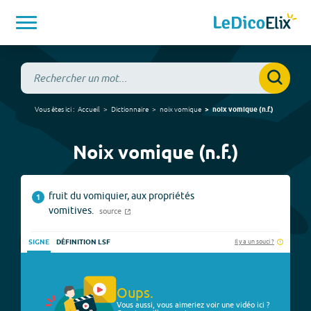
Vous êtes ici :
Accueil
Dictionnaire
noix vomique
noix vomique
(
n.f.
)
Noix vomique (n.f.)
fruit du vomiquier, aux propriétés
1
vomitives.
source
Il y a un souci ?
SIGNE
DÉFINITION LSF
Oups.
Vous aussi, vous aimeriez voir une vidéo ici ?