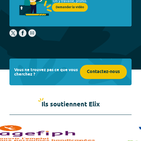
On y travaille, promis.
Demander la vidéo
Vous ne trouvez pas ce que vous
Contactez-nous
cherchez ?
Ils soutiennent Elix