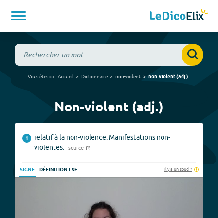
Vous êtes ici :
Accueil
Dictionnaire
non-violent
non-violent
(
adj.
)
Non-violent (adj.)
relatif à la non-violence. Manifestations non-
1
violentes.
source
Il y a un souci ?
SIGNE
DÉFINITION LSF