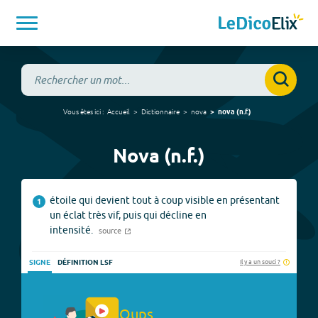
Vous êtes ici :
Accueil
Dictionnaire
nova
nova
(
n.f.
)
Nova (n.f.)
étoile qui devient tout à coup visible en présentant
1
un éclat très vif, puis qui décline en
intensité.
source
Il y a un souci ?
SIGNE
DÉFINITION LSF
Oups.