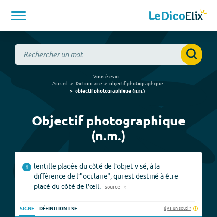
Vous êtes ici :
Accueil
Dictionnaire
objectif photographique
objectif photographique
(
n.m.
)
Objectif photographique
(n.m.)
lentille placée du côté de l’objet visé, à la
1
différence de l’"oculaire", qui est destiné à être
placé du côté de l’œil.
source
Il y a un souci ?
SIGNE
DÉFINITION LSF