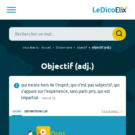
Vous êtes ici :
Accueil
Dictionnaire
objectif
objectif
(
adj.
)
Objectif (adj.)
qui existe hors de l'esprit; qui n'est pas subjectif; qui
1
s'appuie sur l'expérience, sans parti pris; qui est
impartial.
source
Il y a un souci ?
SIGNE
DÉFINITION LSF
Oups.