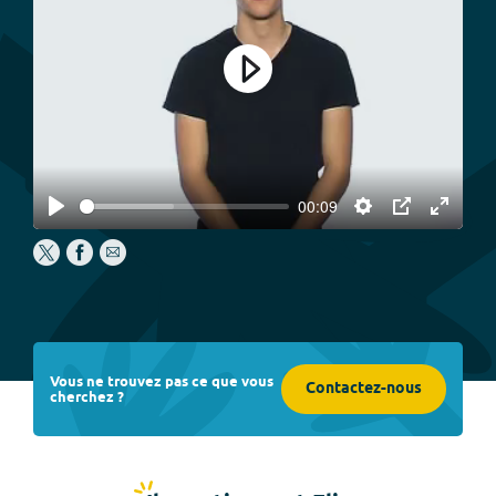
Play
00:09
Play
Settings
PIP
Enter
fullscree
Vous ne trouvez pas ce que vous
Contactez-nous
cherchez ?