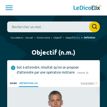
Vous êtes ici :
Accueil
Dictionnaire
objectif
objectif
(
n.m.
)
Définition
Objectif (n.m.)
but à atteindre; résultat qu'on se propose
1
d'atteindre par une opération militaire.
source
Il y a un souci ?
SIGNE
DÉFINITION LSF