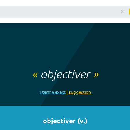
«
objectiver
»
1
terme
exact
1
suggestion
objectiver
(
v.
)