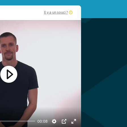
Il y a un souci ?
Play
00:08