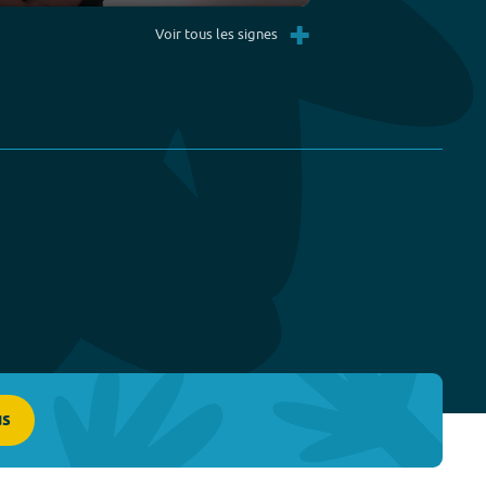
Settings
PIP
Enter
+
fullscreen
Voir tous les signes
us