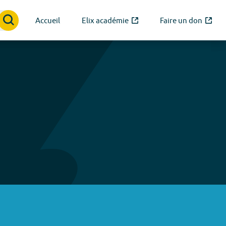
Accueil
Elix académie
Faire un don