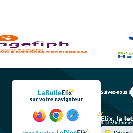
Suivez-nous !
sur votre navigateur
Elix, la le
Restez informé(