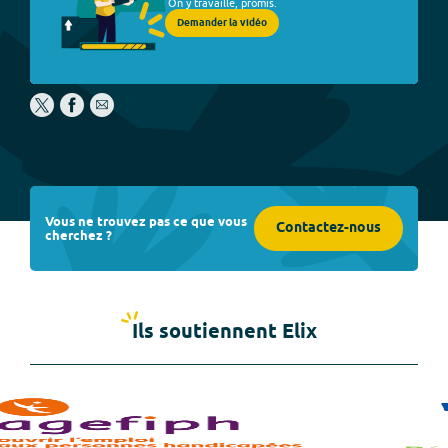
On y travaille, promis.
Demander la vidéo
Vous ne trouvez pas ce que vous
Contactez-nous
cherchez ?
Ils soutiennent Elix