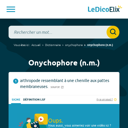
Vous êtes ici :
Accueil
Dictionnaire
onychophore
onychophore
(
n.m.
)
Onychophore (n.m.)
arthropode ressemblant à une chenille aux pattes
1
membraneuses.
source
Il y a un souci ?
SIGNE
DÉFINITION LSF
Oups.
Vous aussi, vous aimeriez voir une vidéo ici ?