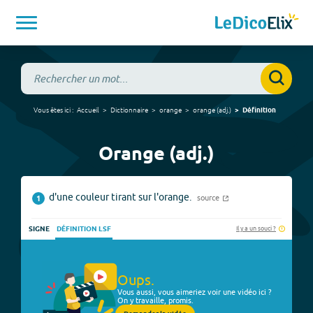
Vous êtes ici :
Accueil
Dictionnaire
orange
orange
(
adj.
)
Définition
Orange (adj.)
d'une couleur tirant sur l'orange.
source
1
Il y a un souci ?
SIGNE
DÉFINITION LSF
Oups.
Vous aussi, vous aimeriez voir une vidéo ici ?
On y travaille, promis.