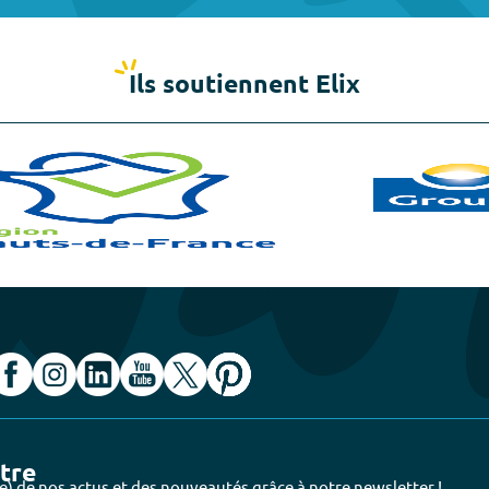
Ils soutiennent Elix
ttre
e) de nos actus et des nouveautés grâce à notre newsletter !