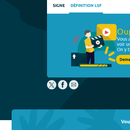
SIGNE
DÉFINITION LSF
Ou
Vous a
voir u
On y t
Dema
Vou