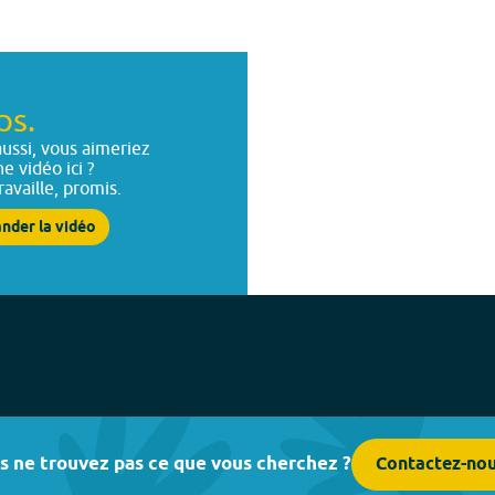
ps.
ussi, vous aimeriez
ne vidéo ici ?
ravaille, promis.
nder la vidéo
s ne trouvez pas ce que vous cherchez ?
Contactez-no