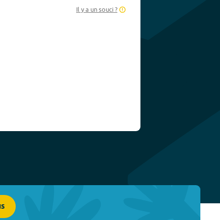
Il y a un souci ?
us