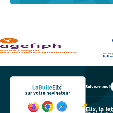
Suivez-nous !
sur votre navigateur
Elix, la le
Restez informé(