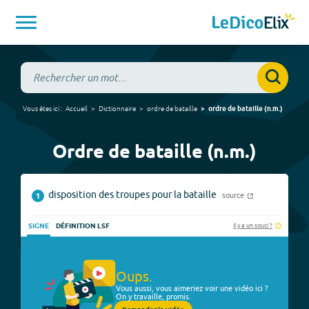
Vous êtes ici :
Accueil
Dictionnaire
ordre de bataille
ordre de bataille
(
n.m.
)
Ordre de bataille (n.m.)
disposition des troupes pour la bataille
source
1
Il y a un souci ?
SIGNE
DÉFINITION LSF
Oups.
Vous aussi, vous aimeriez voir une vidéo ici ?
On y travaille, promis.