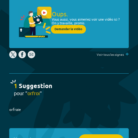
Oups.
Vous aussi, vous aimeriez voir une vidéo ici ?
On y travaille, promis.
Demander la vidéo
+
Voir tous les signes
1
Suggestion
pour "
orfroi
"
orfraie