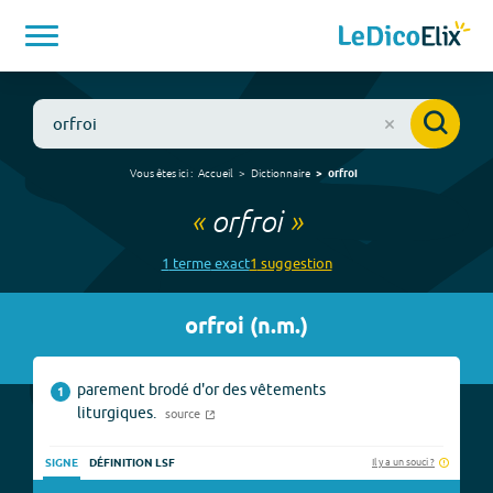
Vous êtes ici :
Accueil
Dictionnaire
orfroi
«
orfroi
»
1
terme
exact
1
suggestion
orfroi
(
n.m.
)
parement brodé d'or des vêtements
1
liturgiques.
source
Il y a un souci ?
SIGNE
DÉFINITION LSF