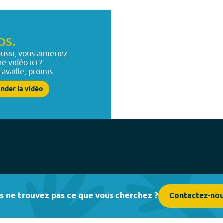
ps.
ussi, vous aimeriez
ne vidéo ici ?
ravaille, promis.
nder la vidéo
s ne trouvez pas ce que vous cherchez ?
Contactez-no