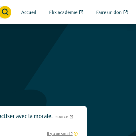
Accueil
Elix académie
Faire un don
ctiser avec la morale.
source
Il y a un souci ?