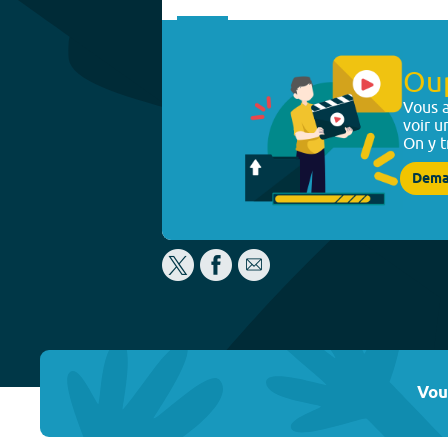
Ou
Vous a
voir u
On y t
Dema
Vou