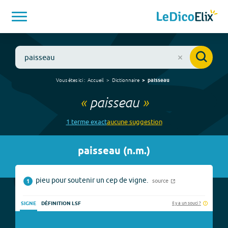
Vous êtes ici :
Accueil
Dictionnaire
paisseau
«
paisseau
»
1
terme
exact
aucune
suggestion
paisseau
(
n.m.
)
pieu pour soutenir un cep de vigne.
source
1
Il y a un souci ?
SIGNE
DÉFINITION LSF