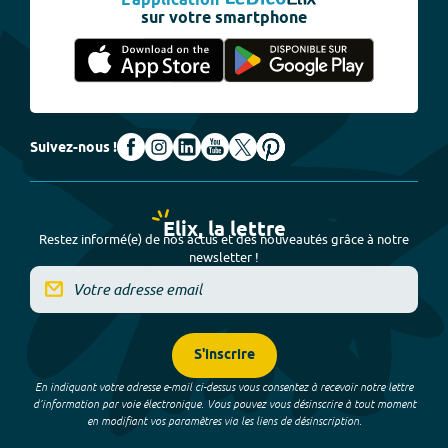
L'application
sur votre smartphone
Suivez-nous !
Elix, la lettre
Restez informé(e) de nos actus et des nouveautés grâce à notre
newsletter !
S'inscrire
En indiquant votre adresse e-mail ci-dessus vous consentez à recevoir notre lettre
d’information par voie électronique. Vous pouvez vous désinscrire à tout moment
en modifiant vos paramètres via les liens de désinscription.