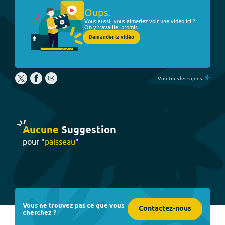
Oups.
Vous aussi, vous aimeriez voir une vidéo ici ?
On y travaille, promis.
Demander la vidéo
+
Voir tous les signes
Aucune
Suggestion
pour "
paisseau
"
Vous ne trouvez pas ce que vous
Contactez-nous
cherchez ?