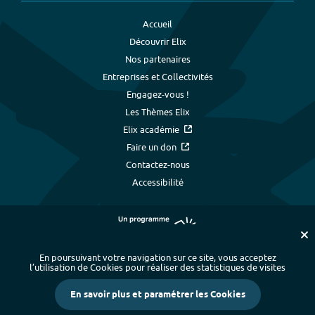
Accueil
Découvrir Elix
Nos partenaires
Entreprises et Collectivités
Engagez-vous !
Les Thèmes Elix
Elix académie
Faire un don
Contactez-nous
Accessibilité
En poursuivant votre navigation sur ce site, vous acceptez
l’utilisation de Cookies pour réaliser des statistiques de visites
Plan du site
-
Index alphabétique
-
En savoir plus et paramétrer les Cookies
Mentions légales et données personnelles
-
Paramétrer les cookies
-
Crédits