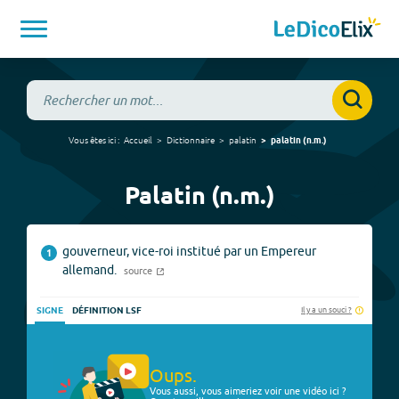
Vous êtes ici :
Accueil
Dictionnaire
palatin
palatin
(
n.m.
)
Palatin (n.m.)
gouverneur, vice-roi institué par un Empereur
1
allemand.
source
Il y a un souci ?
SIGNE
DÉFINITION LSF
Oups.
Vous aussi, vous aimeriez voir une vidéo ici ?