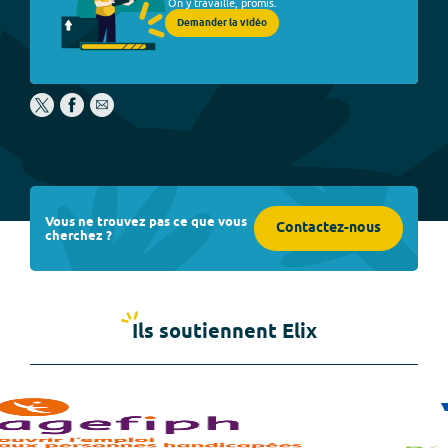
On y travaille, promis.
Demander la vidéo
Vous ne trouvez pas ce que vous
Contactez-nous
cherchez ?
Ils soutiennent Elix