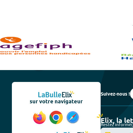
Suivez-nous !
sur votre navigateur
Elix, la le
Restez informé(