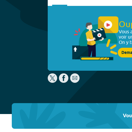
Ou
Vous a
voir u
On y t
Dema
Vou