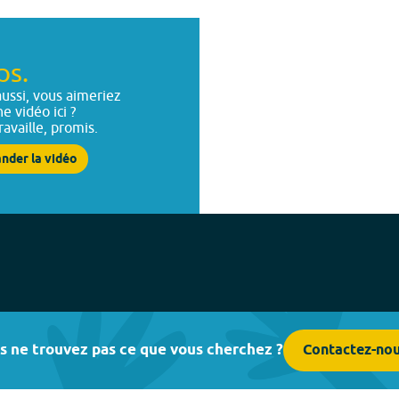
ps.
ussi, vous aimeriez
ne vidéo ici ?
ravaille, promis.
nder la vidéo
s ne trouvez pas ce que vous cherchez ?
Contactez-no