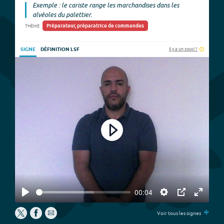
Exemple : le cariste range les marchandises dans les
alvéoles du palettier.
Préparateur, préparatrice de commandes
THÈME
Il y a un souci ?
SIGNE
DÉFINITION LSF
Play
00:04
Play
Settings
PIP
Enter
+
fullscree
Voir tous les signes