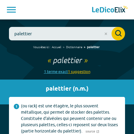
Vous êtes ici :
Accueil
Dictionnaire
palettier
«
palettier
»
1
terme
exact
1
suggestion
palettier
(
n.m.
)
(ou rack) est une étagère, le plus souvent
1
métallique, qui permet de stocker des palettes.
Constituée d'alvéoles qui peuvent contenir une ou
plusieurs palettes, celles-ci reposent sur deux lisses
(partie horizontale du palettier).
source