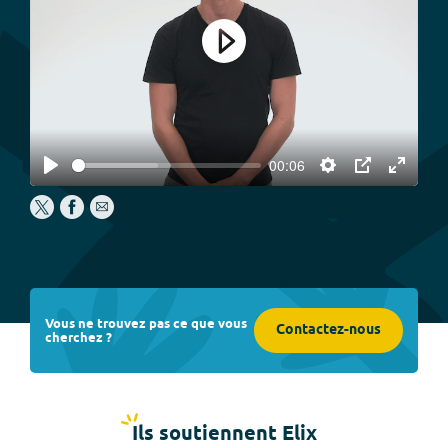
Play
00:06
Play
Settings
PIP
Enter
fullscree
Vous ne trouvez pas ce que vous
Contactez-nous
cherchez ?
Ils soutiennent Elix