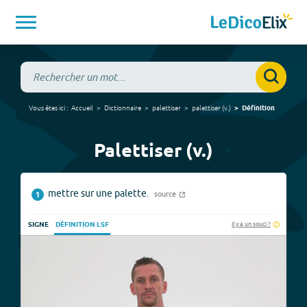
Vous êtes ici :
Accueil
Dictionnaire
palettiser
palettiser
(
v.
)
Définition
Palettiser (v.)
mettre sur une palette.
source
1
Il y a un souci ?
SIGNE
DÉFINITION LSF